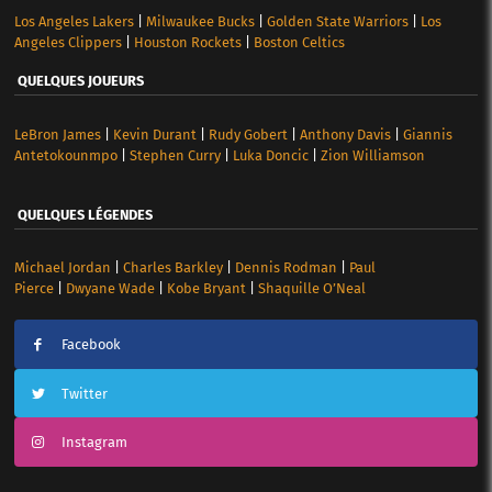
Los Angeles Lakers
|
Milwaukee Bucks
|
Golden State Warriors
|
Los
Angeles Clippers
|
Houston Rockets
|
Boston Celtics
QUELQUES JOUEURS
LeBron James
|
Kevin Durant
|
Rudy Gobert
|
Anthony Davis
|
Giannis
Antetokounmpo
|
Stephen Curry
|
Luka Doncic
|
Zion Williamson
QUELQUES LÉGENDES
Michael Jordan
|
Charles Barkley
|
Dennis Rodman
|
Paul
Pierce
|
Dwyane Wade
|
Kobe Bryant
|
Shaquille O’Neal
Facebook
Twitter
Instagram