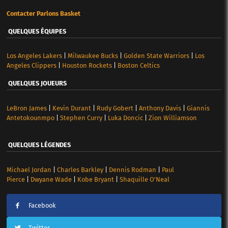
Contacter Parlons Basket
QUELQUES ÉQUIPES
Los Angeles Lakers
|
Milwaukee Bucks
|
Golden State Warriors
|
Los
Angeles Clippers
|
Houston Rockets
|
Boston Celtics
QUELQUES JOUEURS
LeBron James
|
Kevin Durant
|
Rudy Gobert
|
Anthony Davis
|
Giannis
Antetokounmpo
|
Stephen Curry
|
Luka Doncic
|
Zion Williamson
QUELQUES LÉGENDES
Michael Jordan
|
Charles Barkley
|
Dennis Rodman
|
Paul
Pierce
|
Dwyane Wade
|
Kobe Bryant
|
Shaquille O’Neal
Facebook
Twitter