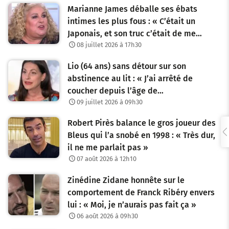
Marianne James déballe ses ébats
g
intimes les plus fous : « C’était un
Japonais, et son truc c’était de me…
a
08 juillet 2026 à 17h30
t
Lio (64 ans) sans détour sur son
i
abstinence au lit : « J’ai arrêté de
o
coucher depuis l’âge de…
09 juillet 2026 à 09h30
n
Robert Pirès balance le gros joueur des
d
Bleus qui l’a snobé en 1998 : « Très dur,
e
il ne me parlait pas »
07 août 2026 à 12h10
s
Zinédine Zidane honnête sur le
a
comportement de Franck Ribéry envers
r
lui : « Moi, je n’aurais pas fait ça »
06 août 2026 à 09h30
t