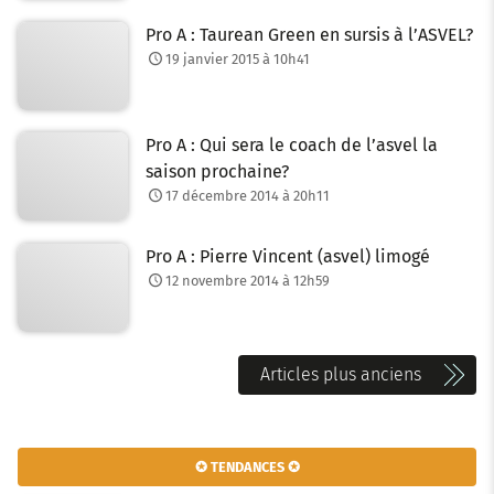
Pro A : Taurean Green en sursis à l’ASVEL?
19 janvier 2015 à 10h41
Pro A : Qui sera le coach de l’asvel la
saison prochaine?
17 décembre 2014 à 20h11
Pro A : Pierre Vincent (asvel) limogé
12 novembre 2014 à 12h59
N
Articles plus anciens
a
v
✪ TENDANCES ✪
i