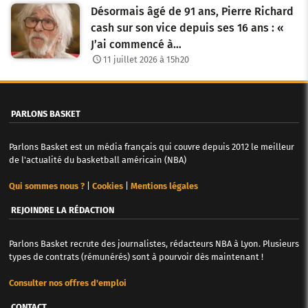
i
Désormais âgé de 91 ans, Pierre Richard
cash sur son vice depuis ses 16 ans : «
c
J’ai commencé à…
l
11 juillet 2026 à 15h20
e
s
PARLONS BASKET
Parlons Basket est un média français qui couvre depuis 2012 le meilleur
de l'actualité du basketball américain (NBA)
Qui sommes nous ?
|
Cookies
|
Mentions légales
REJOINDRE LA RÉDACTION
Parlons Basket recrute des journalistes, rédacteurs NBA à Lyon. Plusieurs
types de contrats (rémunérés) sont à pourvoir dès maintenant !
Consulter nos offres d'emploi
CONTACT