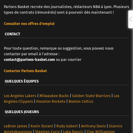
Parlons Basket recrute des journalistes, rédacteurs NBA à Lyon. Plusieurs
types de contrats (rémunérés) sont à pourvoir dès maintenant !
Consulter nos offres d'emploi
CONTACT
Pour toute question, remarque ou suggestion, vous pouvez nous
contacter par email à l'adresse :
contact@parlons-basket.com
ou par courrier
Contacter Parlons Basket
QUELQUES ÉQUIPES
Los Angeles Lakers
|
Milwaukee Bucks
|
Golden State Warriors
|
Los
Angeles Clippers
|
Houston Rockets
|
Boston Celtics
QUELQUES JOUEURS
LeBron James
|
Kevin Durant
|
Rudy Gobert
|
Anthony Davis
|
Giannis
Antetokounmpo
|
Stephen Curry
|
Luka Doncic
|
Zion Williamson