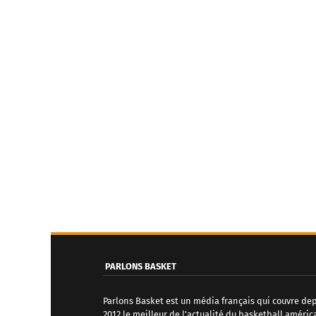
PARLONS BASKET
Parlons Basket est un média français qui couvre de
2012 le meilleur de l'actualité du basketball améric