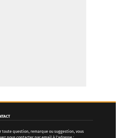
NTACT
r toute question, remarque ou suggestion, vous
vez nous contacter par email à l'adresse :