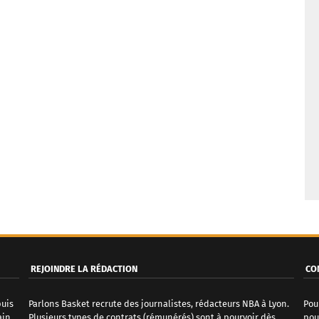
REJOINDRE LA RÉDACTION
CO
puis
Parlons Basket recrute des journalistes, rédacteurs NBA à Lyon.
Pou
ain
Plusieurs types de contrats (rémunérés) sont à pourvoir dès
pou