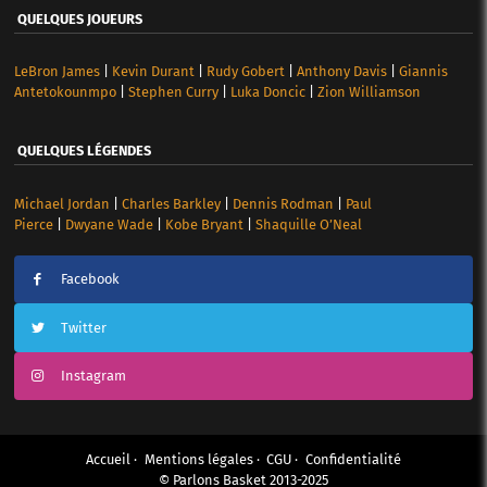
QUELQUES JOUEURS
LeBron James
|
Kevin Durant
|
Rudy Gobert
|
Anthony Davis
|
Giannis
Antetokounmpo
|
Stephen Curry
|
Luka Doncic
|
Zion Williamson
QUELQUES LÉGENDES
Michael Jordan
|
Charles Barkley
|
Dennis Rodman
|
Paul
Pierce
|
Dwyane Wade
|
Kobe Bryant
|
Shaquille O’Neal
Facebook
Twitter
Instagram
Accueil
Mentions légales
CGU
Confidentialité
© Parlons Basket 2013-2025