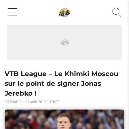
Aller
au
contenu
VTB League – Le Khimki Moscou
sur le point de signer Jonas
Jerebko !
Publié le
01 août 2019 à 17h07