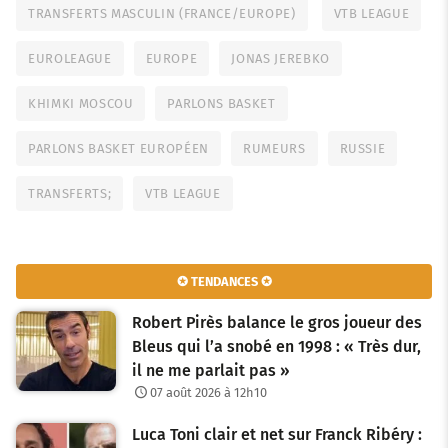
TRANSFERTS MASCULIN (FRANCE/EUROPE)
VTB LEAGUE
EUROLEAGUE
EUROPE
JONAS JEREBKO
KHIMKI MOSCOU
PARLONS BASKET
PARLONS BASKET EUROPÉEN
RUMEURS
RUSSIE
TRANSFERTS;
VTB LEAGUE
✪ TENDANCES ✪
Robert Pirès balance le gros joueur des
Bleus qui l’a snobé en 1998 : « Très dur,
il ne me parlait pas »
07 août 2026 à 12h10
Luca Toni clair et net sur Franck Ribéry :