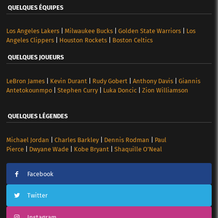
QUELQUES ÉQUIPES
Los Angeles Lakers
|
Milwaukee Bucks
|
Golden State Warriors
|
Los
Angeles Clippers
|
Houston Rockets
|
Boston Celtics
QUELQUES JOUEURS
LeBron James
|
Kevin Durant
|
Rudy Gobert
|
Anthony Davis
|
Giannis
Antetokounmpo
|
Stephen Curry
|
Luka Doncic
|
Zion Williamson
QUELQUES LÉGENDES
Michael Jordan
|
Charles Barkley
|
Dennis Rodman
|
Paul
Pierce
|
Dwyane Wade
|
Kobe Bryant
|
Shaquille O’Neal
Facebook
Twitter
Instagram