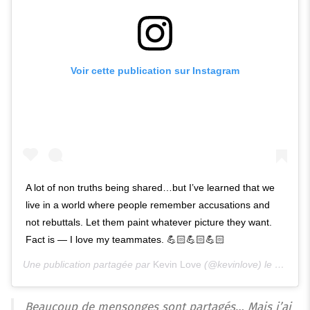
Voir cette publication sur Instagram
A lot of non truths being shared…but I’ve learned that we
live in a world where people remember accusations and
not rebuttals. Let them paint whatever picture they want.
Fact is — I love my teammates. 💪🏻💪🏻💪🏻
Une publication partagée par
Kevin Love
(@kevinlove) le
4 Janv.
Beaucoup de mensonges sont partagés… Mais j’ai