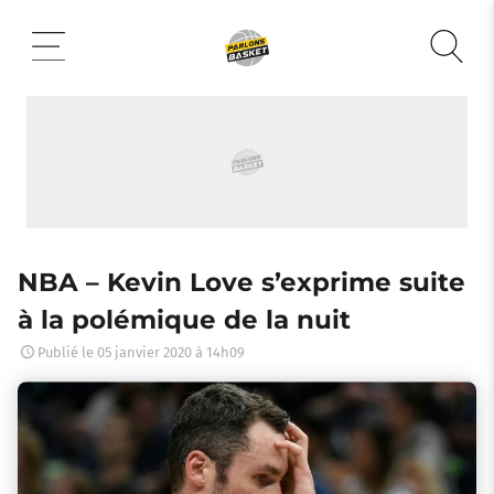
Aller
au
contenu
NBA – Kevin Love s’exprime suite
à la polémique de la nuit
Publié le
05 janvier 2020 à 14h09