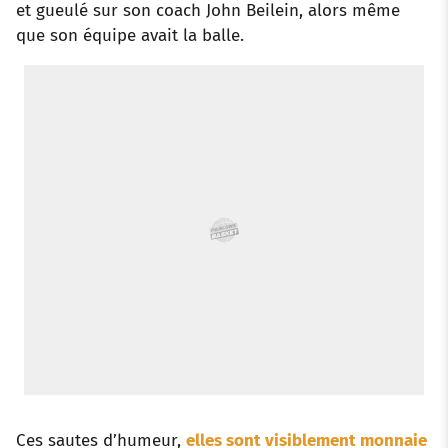
et gueulé sur son coach John Beilein, alors même
que son équipe avait la balle.
k
p
s
n
t
Ces sautes d’humeur,
elles sont visiblement monnaie