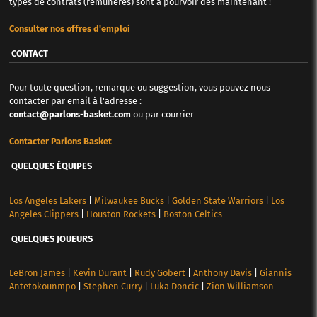
types de contrats (rémunérés) sont à pourvoir dès maintenant !
Consulter nos offres d'emploi
CONTACT
Pour toute question, remarque ou suggestion, vous pouvez nous
contacter par email à l'adresse :
contact@parlons-basket.com
ou par courrier
Contacter Parlons Basket
QUELQUES ÉQUIPES
Los Angeles Lakers
|
Milwaukee Bucks
|
Golden State Warriors
|
Los
Angeles Clippers
|
Houston Rockets
|
Boston Celtics
QUELQUES JOUEURS
LeBron James
|
Kevin Durant
|
Rudy Gobert
|
Anthony Davis
|
Giannis
Antetokounmpo
|
Stephen Curry
|
Luka Doncic
|
Zion Williamson