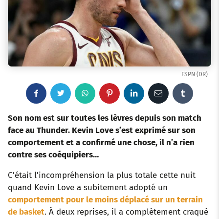
ESPN (DR)
F
T
W
P
L
E
T
a
w
h
i
i
m
u
Son nom est sur toutes les lèvres depuis son match
face au Thunder. Kevin Love s’est exprimé sur son
c
i
a
n
n
a
m
comportement et a confirmé une chose, il n’a rien
contre ses coéquipiers…
e
t
t
t
k
i
b
C’était l’incompréhension la plus totale cette nuit
b
t
s
e
e
l
l
quand Kevin Love a subitement adopté un
o
e
a
r
d
r
comportement pour le moins déplacé sur un terrain
de basket
. À deux reprises, il a complètement craqué
o
r
p
e
I