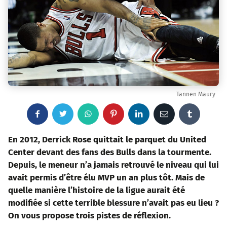
Tannen Maury
F
T
W
P
L
E
T
a
w
h
i
i
m
u
En 2012, Derrick Rose quittait le parquet du United
Center devant des fans des Bulls dans la tourmente.
c
i
a
n
n
a
m
Depuis, le meneur n’a jamais retrouvé le niveau qui lui
avait permis d’être élu MVP un an plus tôt. Mais de
e
t
t
t
k
i
b
quelle manière l’histoire de la ligue aurait été
b
t
s
e
e
l
l
modifiée si cette terrible blessure n’avait pas eu lieu ?
On vous propose trois pistes de réflexion.
o
e
a
r
d
r