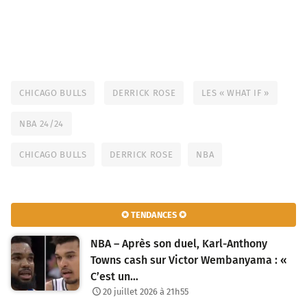
CHICAGO BULLS
DERRICK ROSE
LES « WHAT IF »
NBA 24/24
CHICAGO BULLS
DERRICK ROSE
NBA
✪ TENDANCES ✪
NBA – Après son duel, Karl-Anthony
Towns cash sur Victor Wembanyama : «
C’est un…
20 juillet 2026 à 21h55