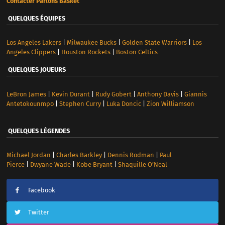
Contacter Parlons Basket
QUELQUES ÉQUIPES
Los Angeles Lakers
|
Milwaukee Bucks
|
Golden State Warriors
|
Los
Angeles Clippers
|
Houston Rockets
|
Boston Celtics
QUELQUES JOUEURS
LeBron James
|
Kevin Durant
|
Rudy Gobert
|
Anthony Davis
|
Giannis
Antetokounmpo
|
Stephen Curry
|
Luka Doncic
|
Zion Williamson
QUELQUES LÉGENDES
Michael Jordan
|
Charles Barkley
|
Dennis Rodman
|
Paul
Pierce
|
Dwyane Wade
|
Kobe Bryant
|
Shaquille O’Neal
Facebook
Twitter