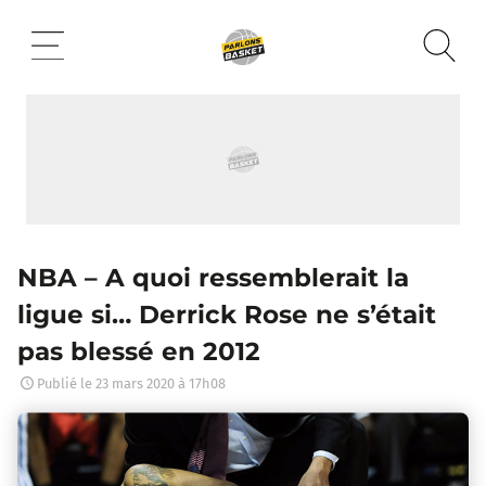
Aller
au
contenu
NBA – A quoi ressemblerait la
ligue si… Derrick Rose ne s’était
pas blessé en 2012
Publié le
23 mars 2020 à 17h08