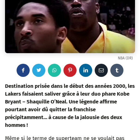
NBA (DR)
F
T
W
P
L
E
T
a
w
h
i
i
m
u
Destination prisée dans le début des années 2000, les
Lakers faisaient saliver grâce à leur duo phare Kobe
c
i
a
n
n
a
m
Bryant – Shaquille O’Neal. Une légende affirme
pourtant avoir dû quitter la franchise
e
t
t
t
k
i
b
précipitamment… à cause de la jalousie des deux
b
t
s
e
e
l
l
hommes !
o
e
a
r
d
r
Même si le terme de superteam ne se voulait pas