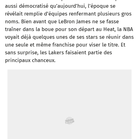
aussi démocratisé qu’aujourd’hui, l’époque se
o
r
p
e
I
révélait remplie d’équipes renfermant plusieurs gros
noms. Bien avant que LeBron James ne se fasse
k
p
s
n
traîner dans la boue pour son départ au Heat, la NBA
t
voyait déjà quelques unes de ses stars se réunir dans
une seule et même franchise pour viser le titre. Et
sans surprise, les Lakers faisaient partie des
principaux chanceux.