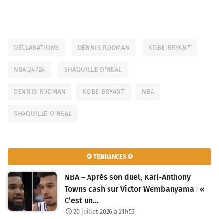
DÉCLARATIONS
DENNIS RODMAN
KOBE BRYANT
NBA 24/24
SHAQUILLE O'NEAL
DENNIS RODMAN
KOBE BRYANT
NBA
SHAQUILLE O'NEAL
✪ TENDANCES ✪
NBA – Après son duel, Karl-Anthony
Towns cash sur Victor Wembanyama : «
C’est un…
20 juillet 2026 à 21h55