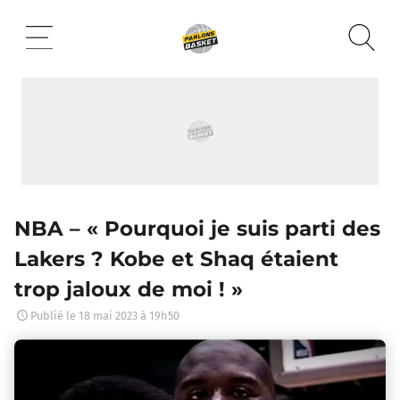
Aller
au
contenu
NBA – « Pourquoi je suis parti des
Lakers ? Kobe et Shaq étaient
trop jaloux de moi ! »
Publié le
18 mai 2023 à 19h50