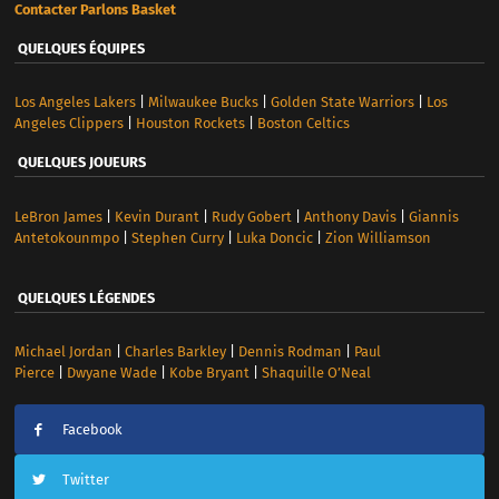
Contacter Parlons Basket
QUELQUES ÉQUIPES
Los Angeles Lakers
|
Milwaukee Bucks
|
Golden State Warriors
|
Los
Angeles Clippers
|
Houston Rockets
|
Boston Celtics
QUELQUES JOUEURS
LeBron James
|
Kevin Durant
|
Rudy Gobert
|
Anthony Davis
|
Giannis
Antetokounmpo
|
Stephen Curry
|
Luka Doncic
|
Zion Williamson
QUELQUES LÉGENDES
Michael Jordan
|
Charles Barkley
|
Dennis Rodman
|
Paul
Pierce
|
Dwyane Wade
|
Kobe Bryant
|
Shaquille O’Neal
Facebook
Twitter