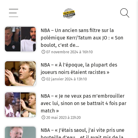
Aller
au
contenu
NBA – Un ancien sans filtre sur la
polémique Kerr/Tatum aux JO : « Son
boulot, c’est de…
07 novembre 2024 à 16h10
NBA – « À l’époque, la plupart des
joueurs noirs étaient racistes »
02 janvier 2024 à 13h10
NBA – « Je ne veux pas m’embrouiller
avec lui, sinon on se battrait 4 fois par
match »
20 mai 2023 à 22h20
NBA – « J’étais saoul, j’ai vite pris une
bouteille d’eau… et il avait mis de la