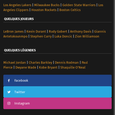
Los Angeles Lakers
|
Milwaukee Bucks
|
Golden State Warriors
|
Los
Angeles Clippers
|
Houston Rockets
|
Boston Celtics
QUELQUES JOUEURS
LeBron James
|
Kevin Durant
|
Rudy Gobert
|
Anthony Davis
|
Giannis
Antetokounmpo
|
Stephen Curry
|
Luka Doncic
|
Zion Williamson
QUELQUES LÉGENDES
Michael Jordan
|
Charles Barkley
|
Dennis Rodman
|
Paul
Pierce
|
Dwyane Wade
|
Kobe Bryant
|
Shaquille O’Neal
Facebook
Twitter
Instagram