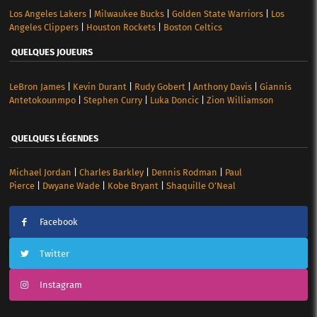
Los Angeles Lakers
|
Milwaukee Bucks
|
Golden State Warriors
|
Los
Angeles Clippers
|
Houston Rockets
|
Boston Celtics
QUELQUES JOUEURS
LeBron James
|
Kevin Durant
|
Rudy Gobert
|
Anthony Davis
|
Giannis
Antetokounmpo
|
Stephen Curry
|
Luka Doncic
|
Zion Williamson
QUELQUES LÉGENDES
Michael Jordan
|
Charles Barkley
|
Dennis Rodman
|
Paul
Pierce
|
Dwyane Wade
|
Kobe Bryant
|
Shaquille O’Neal
Facebook
Twitter
Instagram