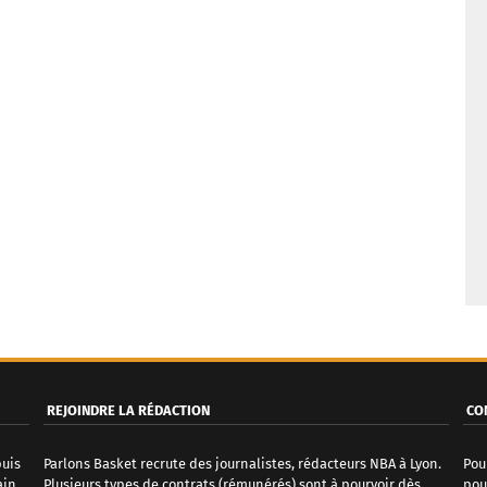
REJOINDRE LA RÉDACTION
CO
puis
Parlons Basket recrute des journalistes, rédacteurs NBA à Lyon.
Pou
ain
Plusieurs types de contrats (rémunérés) sont à pourvoir dès
pou