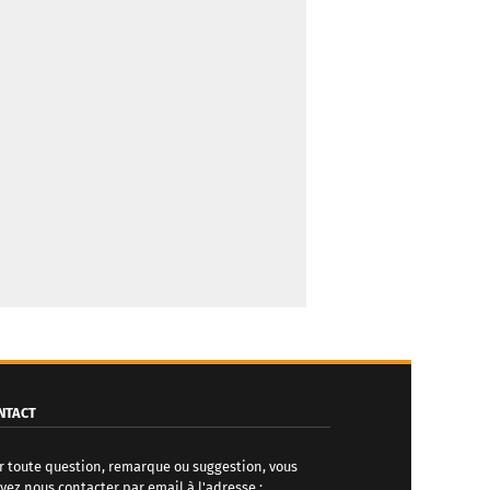
NTACT
r toute question, remarque ou suggestion, vous
vez nous contacter par email à l'adresse :