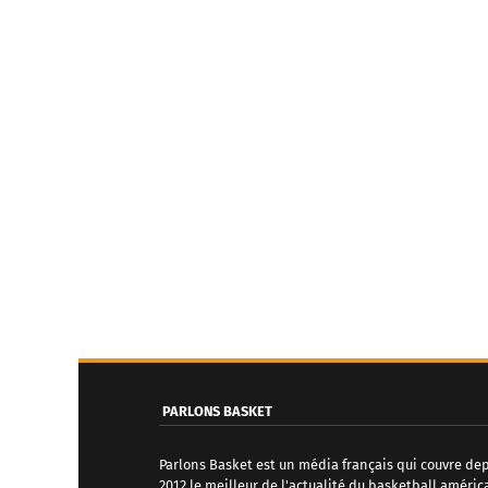
PARLONS BASKET
Parlons Basket est un média français qui couvre de
2012 le meilleur de l'actualité du basketball améric