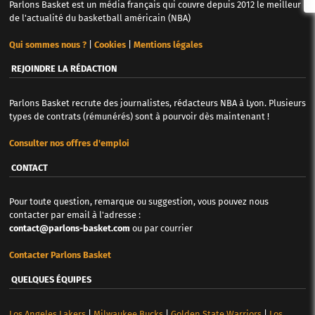
Parlons Basket est un média français qui couvre depuis 2012 le meilleur
de l'actualité du basketball américain (NBA)
Qui sommes nous ?
|
Cookies
|
Mentions légales
REJOINDRE LA RÉDACTION
Parlons Basket recrute des journalistes, rédacteurs NBA à Lyon. Plusieurs
types de contrats (rémunérés) sont à pourvoir dès maintenant !
Consulter nos offres d'emploi
CONTACT
Pour toute question, remarque ou suggestion, vous pouvez nous
contacter par email à l'adresse :
contact@parlons-basket.com
ou par courrier
Contacter Parlons Basket
QUELQUES ÉQUIPES
Los Angeles Lakers
|
Milwaukee Bucks
|
Golden State Warriors
|
Los