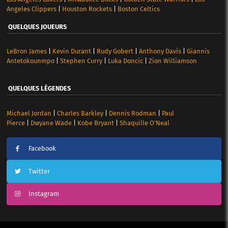
Angeles Clippers
|
Houston Rockets
|
Boston Celtics
QUELQUES JOUEURS
LeBron James
|
Kevin Durant
|
Rudy Gobert
|
Anthony Davis
|
Giannis
Antetokounmpo
|
Stephen Curry
|
Luka Doncic
|
Zion Williamson
QUELQUES LÉGENDES
Michael Jordan
|
Charles Barkley
|
Dennis Rodman
|
Paul
Pierce
|
Dwyane Wade
|
Kobe Bryant
|
Shaquille O’Neal
Facebook
Twitter
Instagram