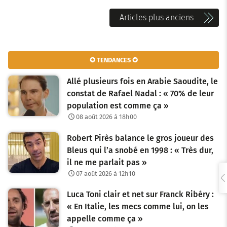
N
Articles plus anciens
a
v
✪ TENDANCES ✪
i
Allé plusieurs fois en Arabie Saoudite, le
g
constat de Rafael Nadal : « 70% de leur
population est comme ça »
a
08 août 2026 à 18h00
t
Robert Pirès balance le gros joueur des
i
Bleus qui l’a snobé en 1998 : « Très dur,
o
il ne me parlait pas »
07 août 2026 à 12h10
n
Luca Toni clair et net sur Franck Ribéry :
d
« En Italie, les mecs comme lui, on les
e
appelle comme ça »