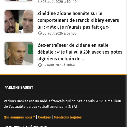
08 août 2026 à 10h40
s
Zinédine Zidane honnête sur le
a
comportement de Franck Ribéry envers
r
lui : « Moi, je n’aurais pas fait ça »
06 août 2026 à 09h30
t
i
L’ex-entraîneur de Zidane en Italie
déballe : « Je l’ai vu à 23h avec ses potes
c
algériens en train de…
l
02 août 2026 à 10h40
e
s
PARLONS BASKET
Parlons Basket est un média français qui couvre depuis 2012 le meilleur
de l'actualité du basketball américain (NBA)
Qui sommes nous ?
|
Cookies
|
Mentions légales