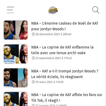
Aller
au
contenu
NBA – L’énorme cadeau de Noël de KAT
pour Jordyn Woods !
28 décembre 2021 à 20h40
NBA – La copine de KAT enflamme la
toile avec une tenue archi-osée
23 septembre 2021 à 17h45
NBA – KAT a-t-il trompé Jordyn Woods ?
La vérité éclate, ils réagissent
19 mars 2021 à 11h55
NBA – La copine de KAT affole les fans sur
Tik Tok, il réagit !
27 janvier 2021 à 13h00