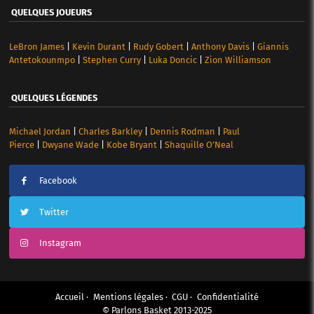
QUELQUES JOUEURS
LeBron James
|
Kevin Durant
|
Rudy Gobert
|
Anthony Davis
|
Giannis
Antetokounmpo
|
Stephen Curry
|
Luka Doncic
|
Zion Williamson
QUELQUES LÉGENDES
Michael Jordan
|
Charles Barkley
|
Dennis Rodman
|
Paul
Pierce
|
Dwyane Wade
|
Kobe Bryant
|
Shaquille O’Neal
Facebook
Twitter
Instagram
Accueil
Mentions légales
CGU
Confidentialité
© Parlons Basket 2013-2025