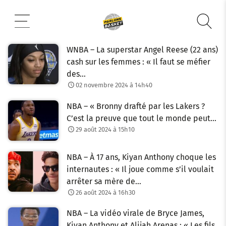
Aller
au
contenu
WNBA – La superstar Angel Reese (22 ans)
cash sur les femmes : « Il faut se méfier
des…
02 novembre 2024 à 14h40
NBA – « Bronny drafté par les Lakers ?
C’est la preuve que tout le monde peut…
29 août 2024 à 15h10
NBA – À 17 ans, Kiyan Anthony choque les
internautes : « Il joue comme s’il voulait
arrêter sa mère de…
26 août 2024 à 16h30
NBA – La vidéo virale de Bryce James,
Kiyan Anthony et Alijah Arenas : « Les fils