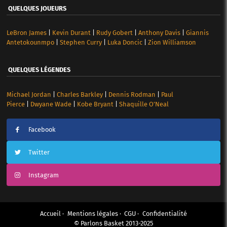
QUELQUES JOUEURS
LeBron James
|
Kevin Durant
|
Rudy Gobert
|
Anthony Davis
|
Giannis
Antetokounmpo
|
Stephen Curry
|
Luka Doncic
|
Zion Williamson
QUELQUES LÉGENDES
Michael Jordan
|
Charles Barkley
|
Dennis Rodman
|
Paul
Pierce
|
Dwyane Wade
|
Kobe Bryant
|
Shaquille O’Neal
Facebook
Twitter
Instagram
Accueil
Mentions légales
CGU
Confidentialité
© Parlons Basket 2013-2025