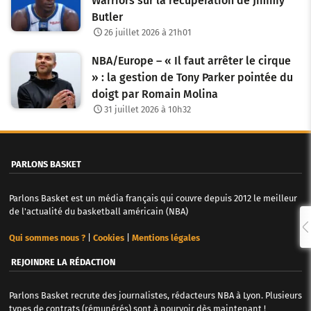
Warriors sur la récupération de Jimmy
Butler
26 juillet 2026 à 21h01
NBA/Europe – « Il faut arrêter le cirque
» : la gestion de Tony Parker pointée du
doigt par Romain Molina
31 juillet 2026 à 10h32
PARLONS BASKET
Parlons Basket est un média français qui couvre depuis 2012 le meilleur
de l'actualité du basketball américain (NBA)
Qui sommes nous ?
|
Cookies
|
Mentions légales
REJOINDRE LA RÉDACTION
Parlons Basket recrute des journalistes, rédacteurs NBA à Lyon. Plusieurs
types de contrats (rémunérés) sont à pourvoir dès maintenant !