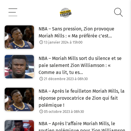
Aller
au
contenu
NBA – Sans pression, Zion provoque
Moriah Mills : « Ma préférée c’est…
13 janvier 2024 à 15h00
NBA – Moriah Mills sort du silence et se
paie salement Zion Williamson : «
Comme au lit, tu es…
21 décembre 2023 à 08h30
NBA – Après le feuilleton Moriah Mills, la
réponse provocatrice de Zion qui fait
polémique !
05 octobre 2023 à 08h30
NBA – Après l’affaire Moriah Mills, le
soutien polémique pour Zion Williamson