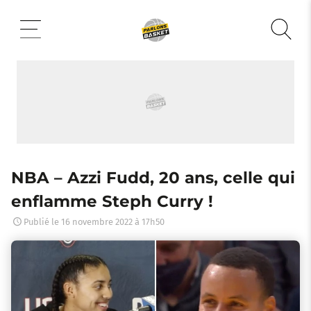
Aller
au
contenu
NBA – Azzi Fudd, 20 ans, celle qui
enflamme Steph Curry !
Publié le
16 novembre 2022 à 17h50