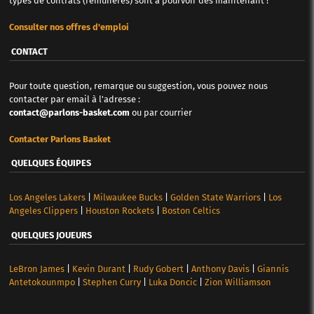
types de contrats (rémunérés) sont à pourvoir dès maintenant !
Consulter nos offres d'emploi
CONTACT
Pour toute question, remarque ou suggestion, vous pouvez nous
contacter par email à l'adresse :
contact@parlons-basket.com
ou par courrier
Contacter Parlons Basket
QUELQUES ÉQUIPES
Los Angeles Lakers
|
Milwaukee Bucks
|
Golden State Warriors
|
Los
Angeles Clippers
|
Houston Rockets
|
Boston Celtics
QUELQUES JOUEURS
LeBron James
|
Kevin Durant
|
Rudy Gobert
|
Anthony Davis
|
Giannis
Antetokounmpo
|
Stephen Curry
|
Luka Doncic
|
Zion Williamson