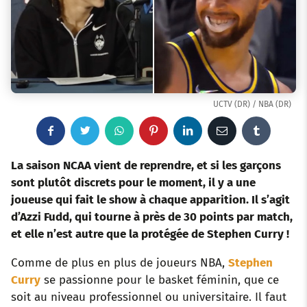
UCTV (DR) / NBA (DR)
F
T
W
P
L
E
T
a
w
h
i
i
m
u
La saison NCAA vient de reprendre, et si les garçons
sont plutôt discrets pour le moment, il y a une
c
i
a
n
n
a
m
joueuse qui fait le show à chaque apparition. Il s’agit
d’Azzi Fudd, qui tourne à près de 30 points par match,
e
t
t
t
k
i
b
et elle n’est autre que la protégée de Stephen Curry !
b
t
s
e
e
l
l
Comme de plus en plus de joueurs NBA,
Stephen
o
e
a
r
d
r
Curry
se passionne pour le basket féminin, que ce
soit au niveau professionnel ou universitaire. Il faut
o
r
p
e
I