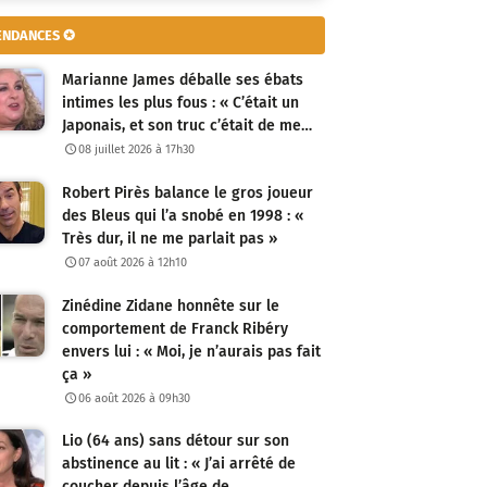
ENDANCES ✪
Marianne James déballe ses ébats
intimes les plus fous : « C’était un
Japonais, et son truc c’était de me…
08 juillet 2026 à 17h30
Robert Pirès balance le gros joueur
des Bleus qui l’a snobé en 1998 : «
Très dur, il ne me parlait pas »
07 août 2026 à 12h10
Zinédine Zidane honnête sur le
comportement de Franck Ribéry
envers lui : « Moi, je n’aurais pas fait
ça »
06 août 2026 à 09h30
Lio (64 ans) sans détour sur son
abstinence au lit : « J’ai arrêté de
coucher depuis l’âge de…