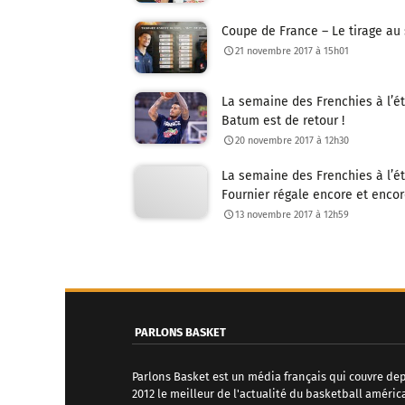
Coupe de France – Le tirage au 
21 novembre 2017 à 15h01
La semaine des Frenchies à l’é
Batum est de retour !
20 novembre 2017 à 12h30
La semaine des Frenchies à l’é
Fournier régale encore et encor
13 novembre 2017 à 12h59
N
a
v
PARLONS BASKET
i
Parlons Basket est un média français qui couvre de
g
2012 le meilleur de l'actualité du basketball améric