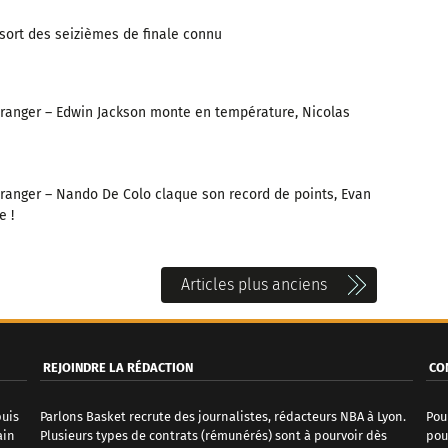
sort des seizièmes de finale connu
tranger – Edwin Jackson monte en température, Nicolas
tranger – Nando De Colo claque son record de points, Evan
e !
Articles plus anciens
REJOINDRE LA RÉDACTION
CO
puis
Parlons Basket recrute des journalistes, rédacteurs NBA à Lyon.
Pou
ain
Plusieurs types de contrats (rémunérés) sont à pourvoir dès
pou