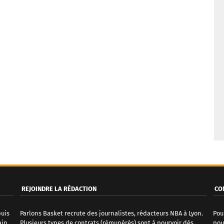
REJOINDRE LA RÉDACTION
CO
puis
Parlons Basket recrute des journalistes, rédacteurs NBA à Lyon.
Pou
ain
Plusieurs types de contrats (rémunérés) sont à pourvoir dès
pou