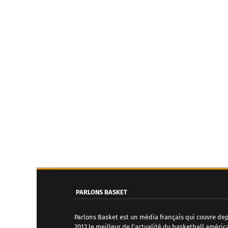
PARLONS BASKET
Parlons Basket est un média français qui couvre de
2012 le meilleur de l'actualité du basketball améric