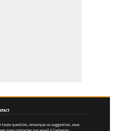
NTACT
r toute question, remarque ou suggestion, vous
vez nous contacter par email à l'adresse :