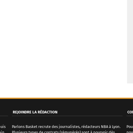
REJOINDRE LA RÉDACTION
CO
puis
Parlons Basket recrute des journalistes, rédacteurs NBA à Lyon.
Pou
ain
Plusieurs types de contrats (rémunérés) sont à pourvoir dès
pou