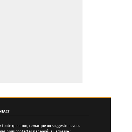
NTACT
r toute question, remarque ou suggestion, vous
vez nous contacter par email à l'adresse :