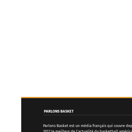
PARLONS BASKET
Parlons Basket est un média français qui couvre de
2012 le meilleur de l'actualité du basketball améric