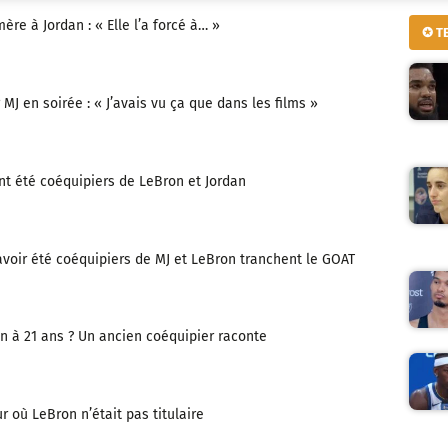
re à Jordan : « Elle l’a forcé à… »
✪ T
MJ en soirée : « J’avais vu ça que dans les films »
nt été coéquipiers de LeBron et Jordan
avoir été coéquipiers de MJ et LeBron tranchent le GOAT
n à 21 ans ? Un ancien coéquipier raconte
r où LeBron n’était pas titulaire