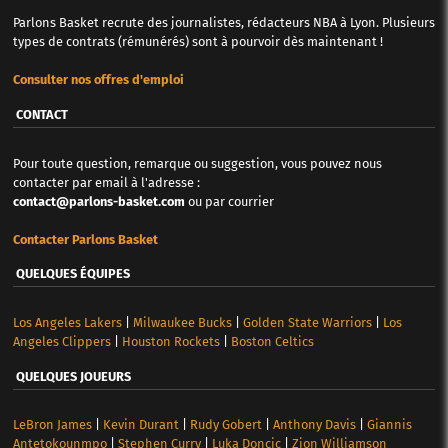
Parlons Basket recrute des journalistes, rédacteurs NBA à Lyon. Plusieurs
types de contrats (rémunérés) sont à pourvoir dès maintenant !
Consulter nos offres d'emploi
CONTACT
Pour toute question, remarque ou suggestion, vous pouvez nous
contacter par email à l'adresse :
contact@parlons-basket.com
ou par courrier
Contacter Parlons Basket
QUELQUES ÉQUIPES
Los Angeles Lakers
|
Milwaukee Bucks
|
Golden State Warriors
|
Los
Angeles Clippers
|
Houston Rockets
|
Boston Celtics
QUELQUES JOUEURS
LeBron James
|
Kevin Durant
|
Rudy Gobert
|
Anthony Davis
|
Giannis
Antetokounmpo
|
Stephen Curry
|
Luka Doncic
|
Zion Williamson