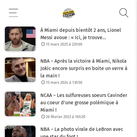
Aller
au
contenu
À Miami depuis bientôt 2 ans, Lionel
Messi avoue : « Ici, je trouve…
15 mars 2025 à 22h00
NBA – Après la victoire à Miami, Nikola
Jokic encore surpris en boite un verre à
la main !
15 mars 2024 à 13h50
NCAA – Les sulfureuses soeurs Cavinder
au coeur d’une grosse polémique à
Miami !
26 février 2023 à 16h20
NBA – La photo virale de LeBron avec
une star du foot !