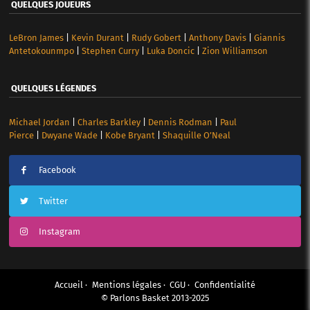
QUELQUES JOUEURS
LeBron James
|
Kevin Durant
|
Rudy Gobert
|
Anthony Davis
|
Giannis
Antetokounmpo
|
Stephen Curry
|
Luka Doncic
|
Zion Williamson
QUELQUES LÉGENDES
Michael Jordan
|
Charles Barkley
|
Dennis Rodman
|
Paul
Pierce
|
Dwyane Wade
|
Kobe Bryant
|
Shaquille O’Neal
Facebook
Twitter
Instagram
Accueil
Mentions légales
CGU
Confidentialité
© Parlons Basket 2013-2025