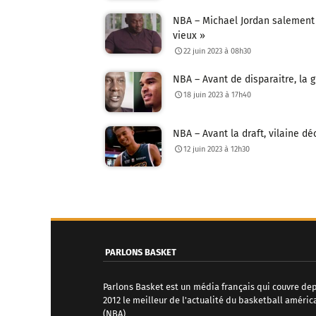
NBA – Michael Jordan salement t
vieux »
22 juin 2023 à 08h30
NBA – Avant de disparaitre, la
18 juin 2023 à 17h40
NBA – Avant la draft, vilaine d
12 juin 2023 à 12h30
N
a
v
PARLONS BASKET
i
Parlons Basket est un média français qui couvre de
g
2012 le meilleur de l'actualité du basketball améric
(NBA)