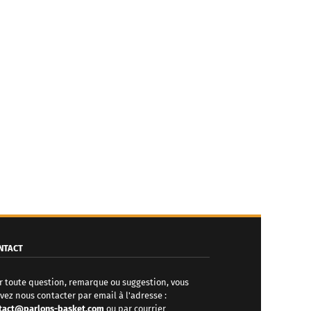
NTACT
r toute question, remarque ou suggestion, vous
vez nous contacter par email à l'adresse :
tact@parlons-basket.com
ou par courrier