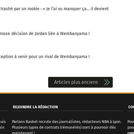
rashé par un rookie : « Je l’ai vu manquer ça… il devient
 grosse décision de Jordan liée à Wembanyama !
éception à venir pour un rival de Wembanyama !
Articles plus anciens
REJOINDRE LA RÉDACTION
CO
puis
Parlons Basket recrute des journalistes, rédacteurs NBA à Lyon.
Pou
ain
Plusieurs types de contrats (rémunérés) sont à pourvoir dès
pou
maintenant !
con