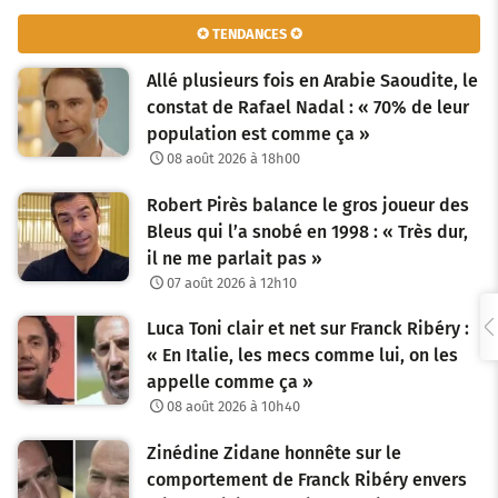
v
✪ TENDANCES ✪
i
Allé plusieurs fois en Arabie Saoudite, le
g
constat de Rafael Nadal : « 70% de leur
population est comme ça »
a
08 août 2026 à 18h00
t
Robert Pirès balance le gros joueur des
i
Bleus qui l’a snobé en 1998 : « Très dur,
o
il ne me parlait pas »
07 août 2026 à 12h10
n
Luca Toni clair et net sur Franck Ribéry :
d
« En Italie, les mecs comme lui, on les
e
appelle comme ça »
08 août 2026 à 10h40
s
Zinédine Zidane honnête sur le
a
comportement de Franck Ribéry envers