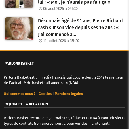
r
lui : « Moi, je n’aurais pas fait ça »
06 août 2026 à 09h30
t
i
Désormais âgé de 91 ans, Pierre Richard
cash sur son vice depuis ses 16 ans : «
c
J’ai commencé à…
l
11 juillet 2026 à 15h20
e
s
PARLONS BASKET
Parlons Basket est un média français qui couvre depuis 2012 le meilleur
de l'actualité du basketball américain (NBA)
Qui sommes nous ?
|
Cookies
|
Mentions légales
REJOINDRE LA RÉDACTION
Parlons Basket recrute des journalistes, rédacteurs NBA à Lyon. Plusieurs
types de contrats (rémunérés) sont à pourvoir dès maintenant !