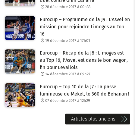
duel contre Gran Canaria
28 décembre 2017 à 00h33
Eurocup – Programme de la J9 : L’Asvel en
mission pour rejoindre Limoges au Top
16
19 décembre 2017 à 17h01
Eurocup – Récap de la J8 : Limoges est
au Top 16, l’Asvel est dans le bon wagon,
fin pour Levallois
14 décembre 2017 à 09h27
Eurocup – Top 10 de la J7 : La passe
lumineuse de Mekel, le 360 de Behanan !
07 décembre 2017 à 12h29
N
Articles plus anciens
a