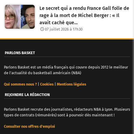
i
Le secret qui a rendu France Gall folle de
rage à la mort de Michel Berger : « Il
c
avait caché que…
l
07 juillet 2026 à 17h30
e
s
PARLONS BASKET
Parlons Basket est un média français qui couvre depuis 2012 le meilleur
de l'actualité du basketball américain (NBA)
Qui sommes nous ?
|
Cookies
|
Mentions légales
REJOINDRE LA RÉDACTION
Parlons Basket recrute des journalistes, rédacteurs NBA à Lyon. Plusieurs
types de contrats (rémunérés) sont à pourvoir dès maintenant !
Consulter nos offres d'emploi