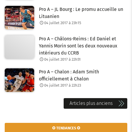
Pro A – JL Bourg : Le promu accueille un
Lituanien
04 juillet 2017 à 23h15
Pro A – Châlons-Reims : Ed Daniel et
Yannis Morin sont les deux nouveaux
intérieurs du CCRB
04 juillet 2017 à 22h51
Pro A – Chalon : Adam Smith
officiellement à Chalon
04 juillet 2017 à 22h23
N
Articles plus anciens
a
v
✪ TENDANCES ✪