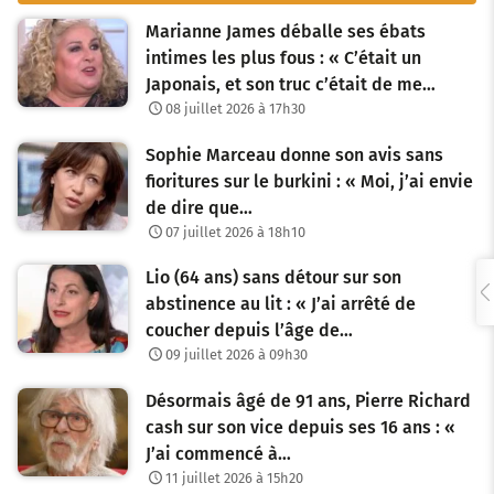
i
Marianne James déballe ses ébats
g
intimes les plus fous : « C’était un
Japonais, et son truc c’était de me…
a
08 juillet 2026 à 17h30
t
Sophie Marceau donne son avis sans
i
fioritures sur le burkini : « Moi, j’ai envie
o
de dire que…
07 juillet 2026 à 18h10
n
Lio (64 ans) sans détour sur son
d
abstinence au lit : « J’ai arrêté de
e
coucher depuis l’âge de…
09 juillet 2026 à 09h30
s
Désormais âgé de 91 ans, Pierre Richard
a
cash sur son vice depuis ses 16 ans : «
r
J’ai commencé à…
11 juillet 2026 à 15h20
t