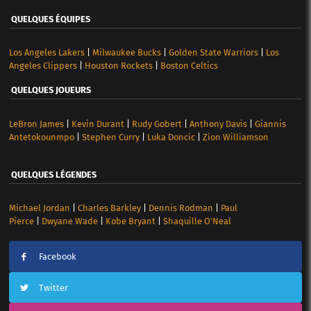
QUELQUES ÉQUIPES
Los Angeles Lakers
|
Milwaukee Bucks
|
Golden State Warriors
|
Los
Angeles Clippers
|
Houston Rockets
|
Boston Celtics
QUELQUES JOUEURS
LeBron James
|
Kevin Durant
|
Rudy Gobert
|
Anthony Davis
|
Giannis
Antetokounmpo
|
Stephen Curry
|
Luka Doncic
|
Zion Williamson
QUELQUES LÉGENDES
Michael Jordan
|
Charles Barkley
|
Dennis Rodman
|
Paul
Pierce
|
Dwyane Wade
|
Kobe Bryant
|
Shaquille O’Neal
Facebook
Twitter