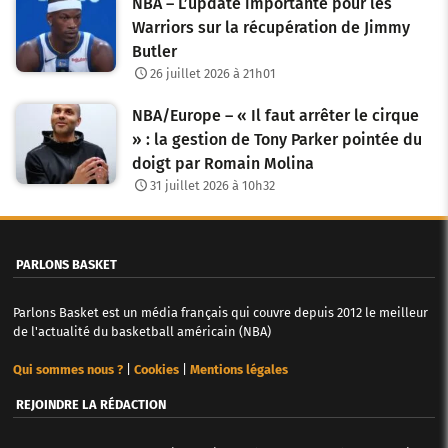
NBA – L’update importante pour les
a
Warriors sur la récupération de Jimmy
Butler
r
26 juillet 2026 à 21h01
t
NBA/Europe – « Il faut arrêter le cirque
i
» : la gestion de Tony Parker pointée du
c
doigt par Romain Molina
31 juillet 2026 à 10h32
l
e
PARLONS BASKET
s
Parlons Basket est un média français qui couvre depuis 2012 le meilleur
de l'actualité du basketball américain (NBA)
Qui sommes nous ?
|
Cookies
|
Mentions légales
REJOINDRE LA RÉDACTION