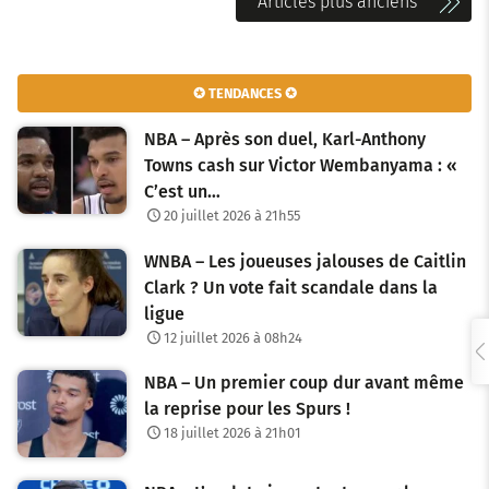
N
Articles plus anciens
a
v
✪ TENDANCES ✪
i
NBA – Après son duel, Karl-Anthony
g
Towns cash sur Victor Wembanyama : «
C’est un…
a
20 juillet 2026 à 21h55
t
WNBA – Les joueuses jalouses de Caitlin
i
Clark ? Un vote fait scandale dans la
o
ligue
12 juillet 2026 à 08h24
n
NBA – Un premier coup dur avant même
d
la reprise pour les Spurs !
e
18 juillet 2026 à 21h01
s