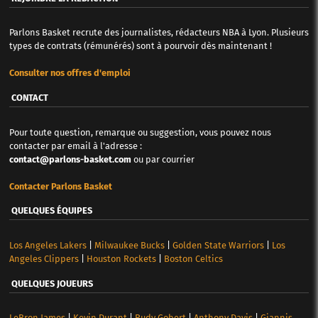
Parlons Basket recrute des journalistes, rédacteurs NBA à Lyon. Plusieurs
types de contrats (rémunérés) sont à pourvoir dès maintenant !
Consulter nos offres d'emploi
CONTACT
Pour toute question, remarque ou suggestion, vous pouvez nous
contacter par email à l'adresse :
contact@parlons-basket.com
ou par courrier
Contacter Parlons Basket
QUELQUES ÉQUIPES
Los Angeles Lakers
|
Milwaukee Bucks
|
Golden State Warriors
|
Los
Angeles Clippers
|
Houston Rockets
|
Boston Celtics
QUELQUES JOUEURS
LeBron James
|
Kevin Durant
|
Rudy Gobert
|
Anthony Davis
|
Giannis