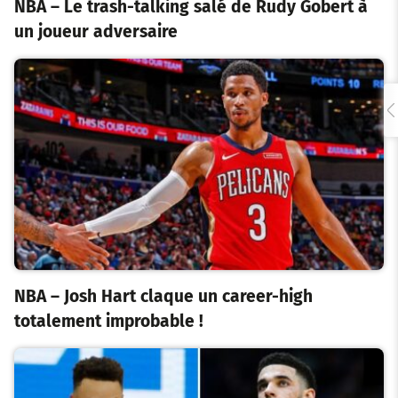
NBA – Le trash-talking salé de Rudy Gobert à
un joueur adversaire
NBA – Josh Hart claque un career-high
totalement improbable !