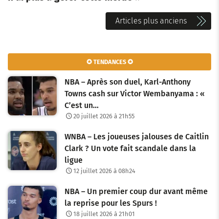
N
Articles plus anciens
a
v
✪ TENDANCES ✪
i
NBA – Après son duel, Karl-Anthony
g
Towns cash sur Victor Wembanyama : «
C’est un…
a
20 juillet 2026 à 21h55
t
WNBA – Les joueuses jalouses de Caitlin
i
Clark ? Un vote fait scandale dans la
o
ligue
12 juillet 2026 à 08h24
n
NBA – Un premier coup dur avant même
d
la reprise pour les Spurs !
e
18 juillet 2026 à 21h01