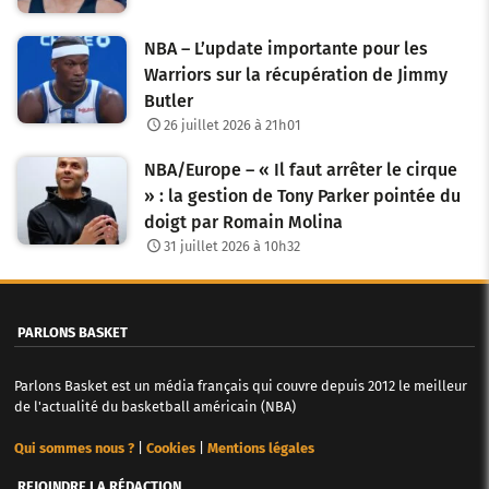
s
NBA – L’update importante pour les
a
Warriors sur la récupération de Jimmy
Butler
r
26 juillet 2026 à 21h01
t
NBA/Europe – « Il faut arrêter le cirque
i
» : la gestion de Tony Parker pointée du
c
doigt par Romain Molina
31 juillet 2026 à 10h32
l
e
PARLONS BASKET
s
Parlons Basket est un média français qui couvre depuis 2012 le meilleur
de l'actualité du basketball américain (NBA)
Qui sommes nous ?
|
Cookies
|
Mentions légales
REJOINDRE LA RÉDACTION