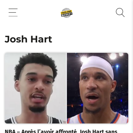
Aller
au
contenu
Josh Hart
NBA – Après l’avoir affronté, Josh Hart sans