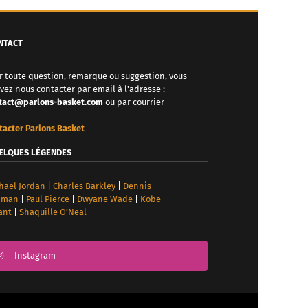
NTACT
r toute question, remarque ou suggestion, vous
vez nous contacter par email à l'adresse :
tact@parlons-basket.com
ou par courrier
tacter Parlons Basket
ELQUES LÉGENDES
hael Jordan
|
Charles Barkley
|
Dennis
dman
|
Paul Pierce
|
Dwyane Wade
|
Kobe
ant
|
Shaquille O’Neal
Instagram