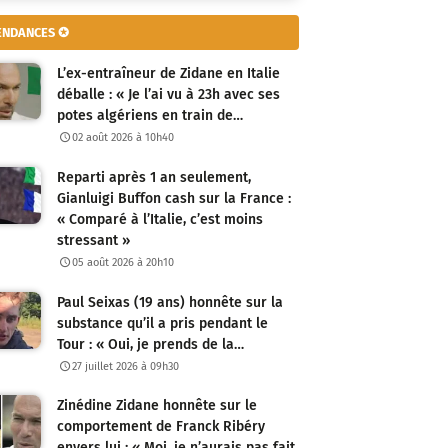
ENDANCES ✪
L’ex-entraîneur de Zidane en Italie
déballe : « Je l’ai vu à 23h avec ses
potes algériens en train de…
02 août 2026 à 10h40
Reparti après 1 an seulement,
Gianluigi Buffon cash sur la France :
« Comparé à l’Italie, c’est moins
stressant »
05 août 2026 à 20h10
Paul Seixas (19 ans) honnête sur la
substance qu’il a pris pendant le
Tour : « Oui, je prends de la…
27 juillet 2026 à 09h30
Zinédine Zidane honnête sur le
comportement de Franck Ribéry
envers lui : « Moi, je n’aurais pas fait