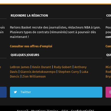
REJOINDRE LA RÉDACTION
CO
puis
Parlons Basket recrute des journalistes, rédacteurs NBA à Lyon.
Pou
ain
Plusieurs types de contrats (rémunérés) sont à pourvoir dès
pou
maintenant !
con
Consulter nos offres d'emploi
Con
QUELQUES JOUEURS
QU
e
LeBron James
|
Kevin Durant
|
Rudy Gobert
|
Anthony
Mic
Davis
|
Giannis Antetokounmpo
|
Stephen Curry
|
Luka
Ro
Doncic
|
Zion Williamson
Bry
Twitter