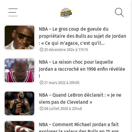
Aller
au
contenu
NBA – Le gros coup de gueule du
propriétaire des Bulls au sujet de Jordan
: « Ce qui m’agace, c’est qu’il…
25 décembre 2024 à 17h15
NBA – La raison choc pour laquelle
Jordan a raccroché en 1998 enfin révélée
!
21 mars 2022 à 20h05
NBA – Quand LeBron déclarait : « Je ne
viens pas de Cleveland »
08 juillet 2020 à 22h48
NBA – Comment Michael Jordan a fait
exploser la valeur des Bulls en 15 ans