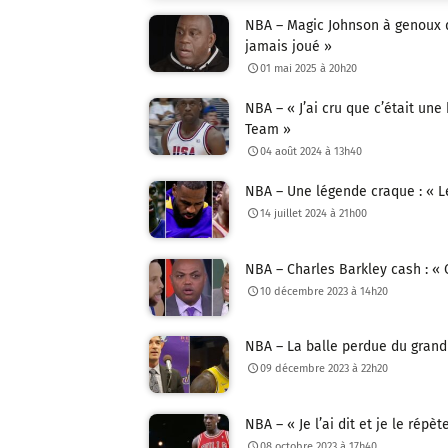
NBA – Magic Johnson à genoux de
jamais joué »
01 mai 2025 à 20h20
NBA – « J’ai cru que c’était u
Team »
04 août 2024 à 13h40
NBA – Une légende craque : « L
14 juillet 2024 à 21h00
NBA – Charles Barkley cash : « C
10 décembre 2023 à 14h20
NBA – La balle perdue du grand 
09 décembre 2023 à 22h20
NBA – « Je l’ai dit et je le répè
08 octobre 2023 à 17h40