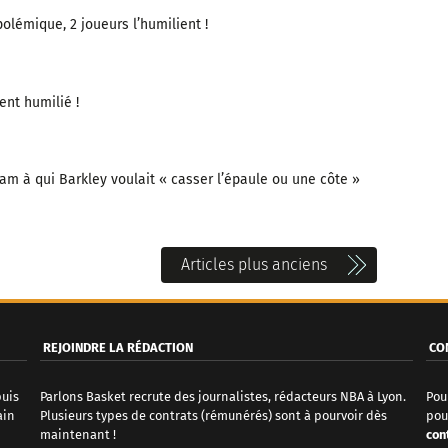
olémique, 2 joueurs l’humilient !
nt humilié !
m à qui Barkley voulait « casser l’épaule ou une côte »
Articles plus anciens
REJOINDRE LA RÉDACTION
CO
puis
Parlons Basket recrute des journalistes, rédacteurs NBA à Lyon.
Pou
ain
Plusieurs types de contrats (rémunérés) sont à pourvoir dès
pou
maintenant !
con