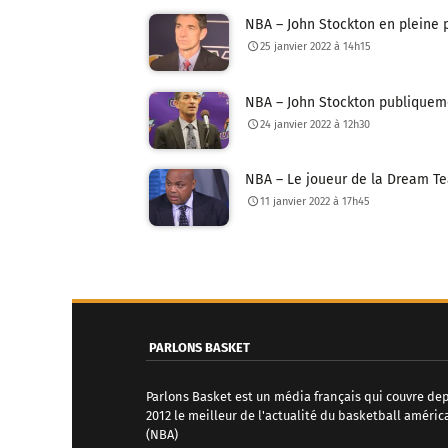
NBA – John Stockton en pleine p
25 janvier 2022 à 14h15
NBA – John Stockton publiqueme
24 janvier 2022 à 12h30
NBA – Le joueur de la Dream Tea
11 janvier 2022 à 17h45
N
a
v
PARLONS BASKET
i
Parlons Basket est un média français qui couvre de
g
2012 le meilleur de l'actualité du basketball améric
(NBA)
a