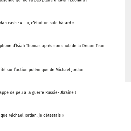
légende qui ne va pas plaire à Kawhi Leonard !
an cash : « Lui, c’était un sale bâtard »
léphone d’Isiah Thomas après son snob de la Dream Team
rité sur l’action polémique de Michael Jordan
appe de peu à la guerre Russie-Ukraine !
r que Michael Jordan, je détestais »