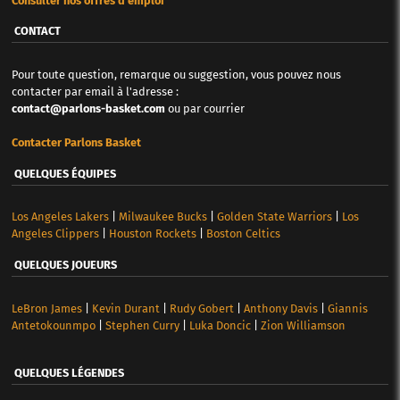
Consulter nos offres d'emploi
CONTACT
Pour toute question, remarque ou suggestion, vous pouvez nous
contacter par email à l'adresse :
contact@parlons-basket.com
ou par courrier
Contacter Parlons Basket
QUELQUES ÉQUIPES
Los Angeles Lakers
|
Milwaukee Bucks
|
Golden State Warriors
|
Los
Angeles Clippers
|
Houston Rockets
|
Boston Celtics
QUELQUES JOUEURS
LeBron James
|
Kevin Durant
|
Rudy Gobert
|
Anthony Davis
|
Giannis
Antetokounmpo
|
Stephen Curry
|
Luka Doncic
|
Zion Williamson
QUELQUES LÉGENDES