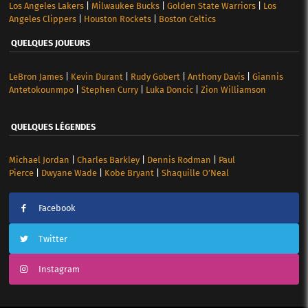
Los Angeles Lakers
|
Milwaukee Bucks
|
Golden State Warriors
|
Los
Angeles Clippers
|
Houston Rockets
|
Boston Celtics
QUELQUES JOUEURS
LeBron James
|
Kevin Durant
|
Rudy Gobert
|
Anthony Davis
|
Giannis
Antetokounmpo
|
Stephen Curry
|
Luka Doncic
|
Zion Williamson
QUELQUES LÉGENDES
Michael Jordan
|
Charles Barkley
|
Dennis Rodman
|
Paul
Pierce
|
Dwyane Wade
|
Kobe Bryant
|
Shaquille O’Neal
Facebook
Twitter
Instagram