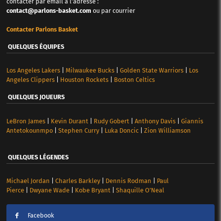
contacter par email à l'adresse :
contact@parlons-basket.com
ou par courrier
Contacter Parlons Basket
QUELQUES ÉQUIPES
Los Angeles Lakers
|
Milwaukee Bucks
|
Golden State Warriors
|
Los
Angeles Clippers
|
Houston Rockets
|
Boston Celtics
QUELQUES JOUEURS
LeBron James
|
Kevin Durant
|
Rudy Gobert
|
Anthony Davis
|
Giannis
Antetokounmpo
|
Stephen Curry
|
Luka Doncic
|
Zion Williamson
QUELQUES LÉGENDES
Michael Jordan
|
Charles Barkley
|
Dennis Rodman
|
Paul
Pierce
|
Dwyane Wade
|
Kobe Bryant
|
Shaquille O’Neal
Facebook