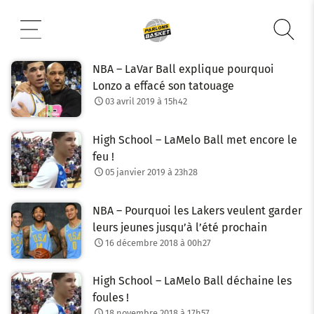
Aller
au
contenu
NBA – LaVar Ball explique pourquoi
Lonzo a effacé son tatouage
03 avril 2019 à 15h42
High School – LaMelo Ball met encore le
feu !
05 janvier 2019 à 23h28
NBA – Pourquoi les Lakers veulent garder
leurs jeunes jusqu’à l’été prochain
16 décembre 2018 à 00h27
High School – LaMelo Ball déchaine les
foules !
18 novembre 2018 à 17h57