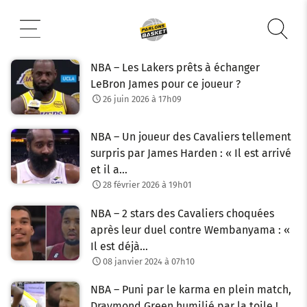
Aller
au
contenu
NBA – Les Lakers prêts à échanger
LeBron James pour ce joueur ?
26 juin 2026 à 17h09
NBA – Un joueur des Cavaliers tellement
surpris par James Harden : « Il est arrivé
et il a…
28 février 2026 à 19h01
NBA – 2 stars des Cavaliers choquées
après leur duel contre Wembanyama : «
Il est déjà…
08 janvier 2024 à 07h10
NBA – Puni par le karma en plein match,
Draymond Green humilié par la toile !