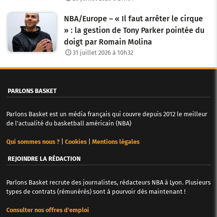
t
NBA/Europe – « Il faut arrêter le cirque
i
» : la gestion de Tony Parker pointée du
c
doigt par Romain Molina
31 juillet 2026 à 10h32
l
e
PARLONS BASKET
s
Parlons Basket est un média français qui couvre depuis 2012 le meilleur
de l'actualité du basketball américain (NBA)
Qui sommes nous ?
|
Cookies
|
Mentions légales
REJOINDRE LA RÉDACTION
Parlons Basket recrute des journalistes, rédacteurs NBA à Lyon. Plusieurs
types de contrats (rémunérés) sont à pourvoir dès maintenant !
Consulter nos offres d'emploi