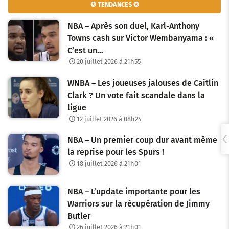
✪ TENDANCES ✪
i
NBA – Après son duel, Karl-Anthony
g
Towns cash sur Victor Wembanyama : «
C’est un…
a
20 juillet 2026 à 21h55
t
WNBA – Les joueuses jalouses de Caitlin
i
Clark ? Un vote fait scandale dans la
o
ligue
12 juillet 2026 à 08h24
n
NBA – Un premier coup dur avant même
d
la reprise pour les Spurs !
e
18 juillet 2026 à 21h01
s
NBA – L’update importante pour les
a
Warriors sur la récupération de Jimmy
Butler
r
26 juillet 2026 à 21h01