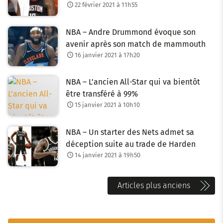
22 février 2021 à 11h55
NBA – Andre Drummond évoque son
avenir après son match de mammouth
16 janvier 2021 à 17h20
NBA – L’ancien All-Star qui va bientôt
être transféré à 99%
15 janvier 2021 à 10h10
NBA – Un starter des Nets admet sa
déception suite au trade de Harden
14 janvier 2021 à 19h50
N
Articles plus anciens
a
v