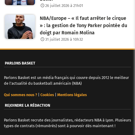
r
26 juillet 2026 à 21h01
t
NBA/Europe – « Il faut arrêter le cirque
i
» : la gestion de Tony Parker pointée du
c
doigt par Romain Molina
31 juillet 2026 à 10h32
l
e
PARLONS BASKET
s
Parlons Basket est un média français qui couvre depuis 2012 le meilleur
de l'actualité du basketball américain (NBA)
Qui sommes nous ?
|
Cookies
|
Mentions légales
REJOINDRE LA RÉDACTION
Parlons Basket recrute des journalistes, rédacteurs NBA à Lyon. Plusieurs
types de contrats (rémunérés) sont à pourvoir dès maintenant !