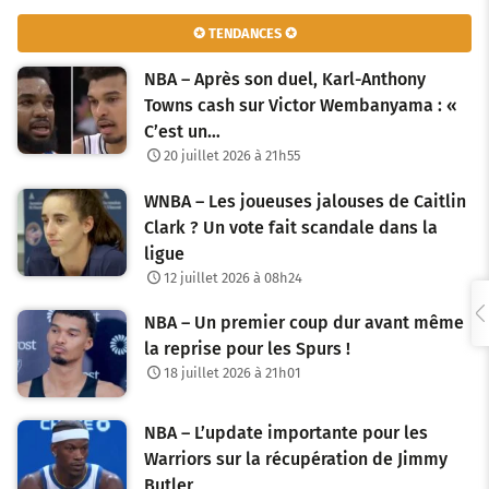
v
✪ TENDANCES ✪
i
NBA – Après son duel, Karl-Anthony
g
Towns cash sur Victor Wembanyama : «
C’est un…
a
20 juillet 2026 à 21h55
t
WNBA – Les joueuses jalouses de Caitlin
i
Clark ? Un vote fait scandale dans la
o
ligue
12 juillet 2026 à 08h24
n
NBA – Un premier coup dur avant même
d
la reprise pour les Spurs !
e
18 juillet 2026 à 21h01
s
NBA – L’update importante pour les
a
Warriors sur la récupération de Jimmy
Butler