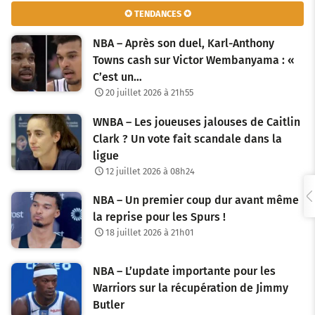
v
✪ TENDANCES ✪
i
NBA – Après son duel, Karl-Anthony
g
Towns cash sur Victor Wembanyama : «
C’est un…
a
20 juillet 2026 à 21h55
t
WNBA – Les joueuses jalouses de Caitlin
i
Clark ? Un vote fait scandale dans la
o
ligue
12 juillet 2026 à 08h24
n
NBA – Un premier coup dur avant même
d
la reprise pour les Spurs !
e
18 juillet 2026 à 21h01
s
NBA – L’update importante pour les
a
Warriors sur la récupération de Jimmy
Butler
r