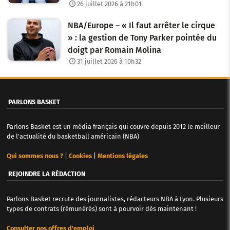
26 juillet 2026 à 21h01
t
NBA/Europe – « Il faut arrêter le cirque
i
» : la gestion de Tony Parker pointée du
c
doigt par Romain Molina
31 juillet 2026 à 10h32
l
e
PARLONS BASKET
s
Parlons Basket est un média français qui couvre depuis 2012 le meilleur
de l'actualité du basketball américain (NBA)
Qui sommes nous ?
|
Cookies
|
Mentions légales
REJOINDRE LA RÉDACTION
Parlons Basket recrute des journalistes, rédacteurs NBA à Lyon. Plusieurs
types de contrats (rémunérés) sont à pourvoir dès maintenant !
Consulter nos offres d'emploi