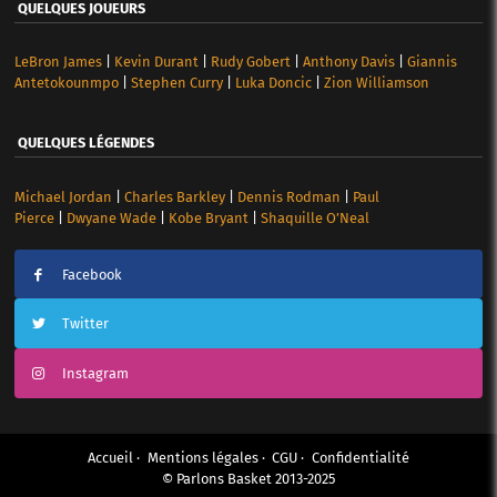
QUELQUES JOUEURS
LeBron James
|
Kevin Durant
|
Rudy Gobert
|
Anthony Davis
|
Giannis
Antetokounmpo
|
Stephen Curry
|
Luka Doncic
|
Zion Williamson
QUELQUES LÉGENDES
Michael Jordan
|
Charles Barkley
|
Dennis Rodman
|
Paul
Pierce
|
Dwyane Wade
|
Kobe Bryant
|
Shaquille O’Neal
Facebook
Twitter
Instagram
Accueil
Mentions légales
CGU
Confidentialité
© Parlons Basket 2013-2025