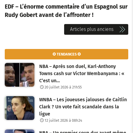
EDF – L’énorme commentaire d’un Espagnol sur
Rudy Gobert avant de l’affronter !
N
Articles plus anciens
a
v
✪ TENDANCES ✪
i
NBA – Après son duel, Karl-Anthony
g
Towns cash sur Victor Wembanyama : «
C’est un…
a
20 juillet 2026 à 21h55
t
WNBA – Les joueuses jalouses de Caitlin
i
Clark ? Un vote fait scandale dans la
o
ligue
12 juillet 2026 à 08h24
n
NBA – Un premier coup dur avant même