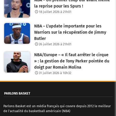
d
la reprise pour les Spurs !
e
18 juillet 2026 à 21h01
s
NBA – L’update importante pour les
a
Warriors sur la récupération de Jimmy
Butler
r
26 juillet 2026 à 21h01
t
NBA/Europe – « Il faut arrêter le cirque
i
» : la gestion de Tony Parker pointée du
c
doigt par Romain Molina
31 juillet 2026 à 10h32
l
e
PARLONS BASKET
s
Parlons Basket est un média français qui couvre depuis 2012 le meilleur
de l'actualité du basketball américain (NBA)