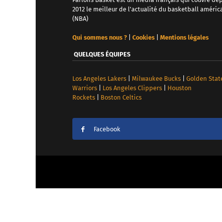
2012 le meilleur de l'actualité du basketball améric
(NBA)
Qui sommes nous ?
|
Cookies
|
Mentions légales
QUELQUES ÉQUIPES
Los Angeles Lakers
|
Milwaukee Bucks
|
Golden Stat
Warriors
|
Los Angeles Clippers
|
Houston
Rockets
|
Boston Celtics
Facebook