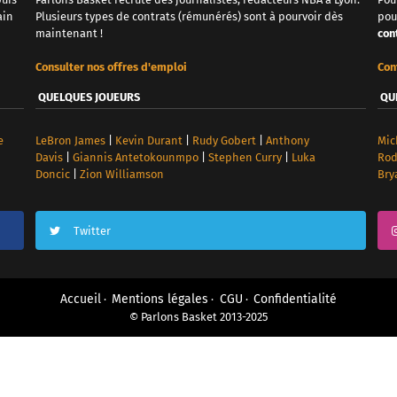
ain
Plusieurs types de contrats (rémunérés) sont à pourvoir dès
pou
maintenant !
con
Consulter nos offres d'emploi
Con
QUELQUES JOUEURS
QU
e
LeBron James
|
Kevin Durant
|
Rudy Gobert
|
Anthony
Mic
Davis
|
Giannis Antetokounmpo
|
Stephen Curry
|
Luka
Ro
Doncic
|
Zion Williamson
Bry
Twitter
Accueil
Mentions légales
CGU
Confidentialité
© Parlons Basket 2013-2025