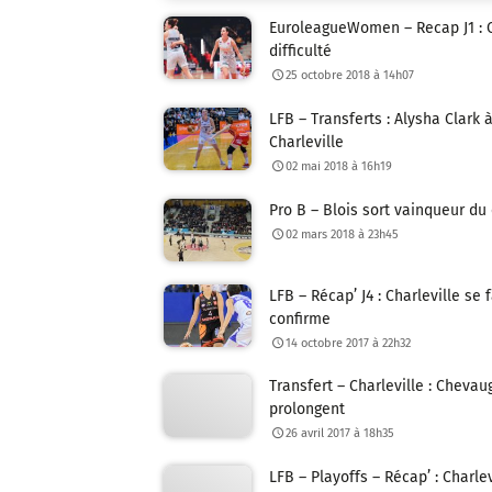
EuroleagueWomen – Recap J1 : C
difficulté
25 octobre 2018 à 14h07
LFB – Transferts : Alysha Clark
Charleville
02 mai 2018 à 16h19
Pro B – Blois sort vainqueur du
02 mars 2018 à 23h45
LFB – Récap’ J4 : Charleville se
confirme
14 octobre 2017 à 22h32
Transfert – Charleville : Chevau
prolongent
26 avril 2017 à 18h35
LFB – Playoffs – Récap’ : Charle