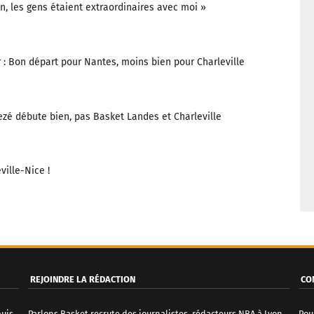
fin, les gens étaient extraordinaires avec moi »
r : Bon départ pour Nantes, moins bien pour Charleville
zé débute bien, pas Basket Landes et Charleville
ville-Nice !
REJOINDRE LA RÉDACTION
CO
puis
Parlons Basket recrute des journalistes, rédacteurs NBA à Lyon.
Pou