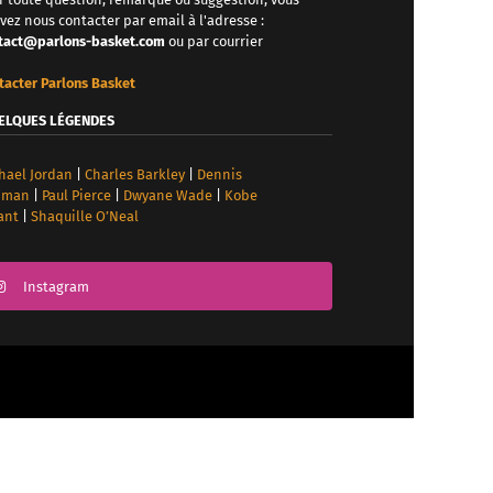
vez nous contacter par email à l'adresse :
tact@parlons-basket.com
ou par courrier
tacter Parlons Basket
ELQUES LÉGENDES
hael Jordan
|
Charles Barkley
|
Dennis
dman
|
Paul Pierce
|
Dwyane Wade
|
Kobe
ant
|
Shaquille O’Neal
Instagram