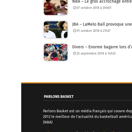
NBA – Le gros accrochage entre J
07 octobre 2018 à 04h01
JBA – LaMelo Ball provoque une 
01 octobre 2018 à 21h37
Divers – Enorme bagarre lors d
25 septembre 2018 à 14h33
N
a
v
PARLONS BASKET
i
Parlons Basket est un média français qui couvre de
g
2012 le meilleur de l'actualité du basketball améric
(NBA)
a