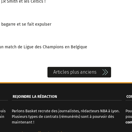
.R Smith et les Celtics !
bagarre et se fait expulser
’un match de Ligue des Champions en Belgique
Articles plus anciens
REJOINDRE LA RÉDACTION
CO
puis
Parlons Basket recrute des journalistes, rédacteurs NBA à Lyon.
Pou
ain
Plusieurs types de contrats (rémunérés) sont à pourvoir dès
pou
maintenant !
con