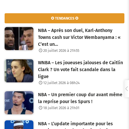
a
v
✪ TENDANCES ✪
i
NBA – Après son duel, Karl-Anthony
g
Towns cash sur Victor Wembanyama : «
C’est un…
a
20 juillet 2026 à 21h55
t
WNBA – Les joueuses jalouses de Caitlin
i
Clark ? Un vote fait scandale dans la
o
ligue
12 juillet 2026 à 08h24
n
NBA – Un premier coup dur avant même
d
la reprise pour les Spurs !
e
18 juillet 2026 à 21h01
s
NBA – L’update importante pour les
a