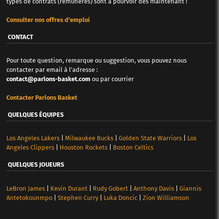
types de contrats (rémunérés) sont à pourvoir dès maintenant !
Consulter nos offres d'emploi
CONTACT
Pour toute question, remarque ou suggestion, vous pouvez nous
contacter par email à l'adresse :
contact@parlons-basket.com
ou par courrier
Contacter Parlons Basket
QUELQUES ÉQUIPES
Los Angeles Lakers
|
Milwaukee Bucks
|
Golden State Warriors
|
Los
Angeles Clippers
|
Houston Rockets
|
Boston Celtics
QUELQUES JOUEURS
LeBron James
|
Kevin Durant
|
Rudy Gobert
|
Anthony Davis
|
Giannis
Antetokounmpo
|
Stephen Curry
|
Luka Doncic
|
Zion Williamson