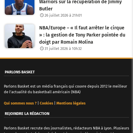
Warriors sur la récupération de Jimmy
Butler
r
26 juillet 2026 à 21h01
t
NBA/Europe – « Il faut arrêter le cirque
i
» : la gestion de Tony Parker pointée du
c
doigt par Romain Molina
31 juillet 2026 à 10h32
l
e
PARLONS BASKET
s
Parlons Basket est un média français qui couvre depuis 2012 le meilleur
de l'actualité du basketball américain (NBA)
Qui sommes nous ?
|
Cookies
|
Mentions légales
REJOINDRE LA RÉDACTION
Parlons Basket recrute des journalistes, rédacteurs NBA à Lyon. Plusieurs