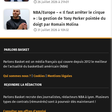
26 juillet 2026 à 21h01
t
NBA/Europe – « Il faut arrêter le cirque
i
» : la gestion de Tony Parker pointée du
c
doigt par Romain Molina
31 juillet 2026 à 10h32
l
e
PARLONS BASKET
s
Parlons Basket est un média français qui couvre depuis 2012 le meilleur
de l'actualité du basketball américain (NBA)
Qui sommes nous ?
|
Cookies
|
Mentions légales
REJOINDRE LA RÉDACTION
Parlons Basket recrute des journalistes, rédacteurs NBA à Lyon. Plusieurs
types de contrats (rémunérés) sont à pourvoir dès maintenant !
Consulter nos offres d'emploi