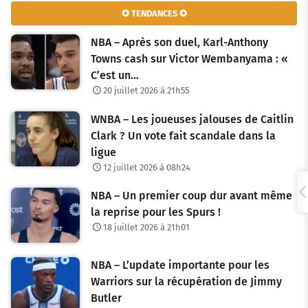
v
✪ TENDANCES ✪
i
NBA – Après son duel, Karl-Anthony
g
Towns cash sur Victor Wembanyama : «
C’est un…
a
20 juillet 2026 à 21h55
t
WNBA – Les joueuses jalouses de Caitlin
i
Clark ? Un vote fait scandale dans la
o
ligue
12 juillet 2026 à 08h24
n
NBA – Un premier coup dur avant même
d
la reprise pour les Spurs !
e
18 juillet 2026 à 21h01
s
NBA – L’update importante pour les
a
Warriors sur la récupération de Jimmy
Butler
r