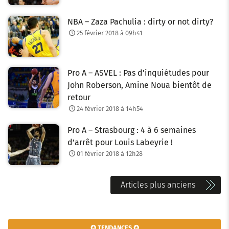
NBA – Zaza Pachulia : dirty or not dirty?
25 février 2018 à 09h41
Pro A – ASVEL : Pas d’inquiétudes pour
John Roberson, Amine Noua bientôt de
retour
24 février 2018 à 14h54
Pro A – Strasbourg : 4 à 6 semaines
d’arrêt pour Louis Labeyrie !
01 février 2018 à 12h28
N
Articles plus anciens
a
v
✪ TENDANCES ✪