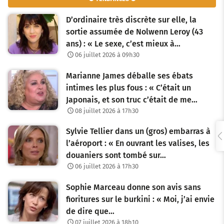
i
D’ordinaire très discrète sur elle, la
g
sortie assumée de Nolwenn Leroy (43
ans) : « Le sexe, c’est mieux à…
a
06 juillet 2026 à 09h30
t
Marianne James déballe ses ébats
i
intimes les plus fous : « C’était un
o
Japonais, et son truc c’était de me…
08 juillet 2026 à 17h30
n
Sylvie Tellier dans un (gros) embarras à
d
l’aéroport : « En ouvrant les valises, les
e
douaniers sont tombé sur…
06 juillet 2026 à 17h30
s
Sophie Marceau donne son avis sans
a
fioritures sur le burkini : « Moi, j’ai envie
r
de dire que…
07 juillet 2026 à 18h10