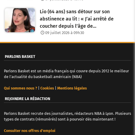
t
i
Lio (64 ans) sans détour sur son
abstinence au lit : « J’ai arrêté de
c
coucher depuis l’âge de…
l
09 juillet 2026 à 09h30
e
s
PARLONS BASKET
Parlons Basket est un média français qui couvre depuis 2012 le meilleur
de l'actualité du basketball américain (NBA)
Qui sommes nous ?
|
Cookies
|
Mentions légales
REJOINDRE LA RÉDACTION
Parlons Basket recrute des journalistes, rédacteurs NBA à Lyon. Plusieurs
types de contrats (rémunérés) sont à pourvoir dès maintenant !
Consulter nos offres d'emploi