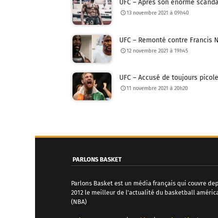
UFC – Après son énorme scandal
13 novembre 2021 à 09h40
UFC – Remonté contre Francis Ng
12 novembre 2021 à 19h45
UFC – Accusé de toujours picole
11 novembre 2021 à 20h20
N
a
v
PARLONS BASKET
i
Parlons Basket est un média français qui couvre de
g
2012 le meilleur de l'actualité du basketball améric
(NBA)
a