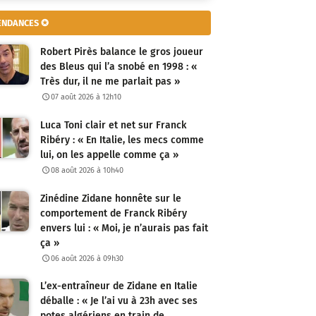
ENDANCES ✪
Robert Pirès balance le gros joueur
des Bleus qui l’a snobé en 1998 : «
Très dur, il ne me parlait pas »
07 août 2026 à 12h10
Luca Toni clair et net sur Franck
Ribéry : « En Italie, les mecs comme
lui, on les appelle comme ça »
08 août 2026 à 10h40
Zinédine Zidane honnête sur le
comportement de Franck Ribéry
envers lui : « Moi, je n’aurais pas fait
ça »
06 août 2026 à 09h30
L’ex-entraîneur de Zidane en Italie
déballe : « Je l’ai vu à 23h avec ses
potes algériens en train de…