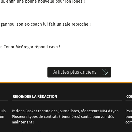
e, enfin une bonne nouvelle pour Jon Jones !
annou, son ex-coach lui fait un sale reproche !
r, Conor McGregor répond cash !
Articles plus anciens
REJOINDRE LA RÉDACTION
CO
puis
Parlons Basket recrute des journalistes, rédacteurs NBA à Lyon.
Pou
ain
Plusieurs types de contrats (rémunérés) sont à pourvoir dès
pou
maintenant !
con